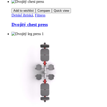
Add to wishlist
Compare
Quick view
Detské ihriská
,
Fitness
Dvojitý chest press