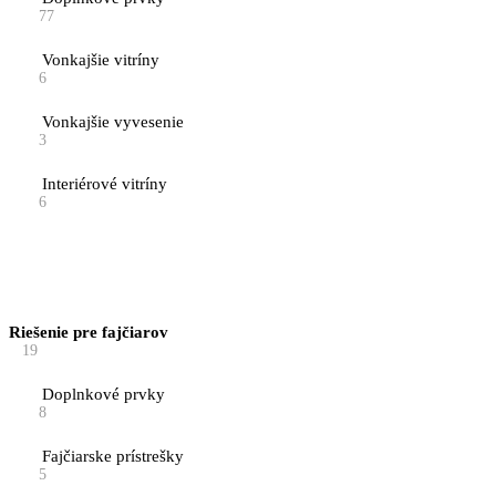
77
Vonkajšie vitríny
6
Vonkajšie vyvesenie
3
Interiérové vitríny
6
Riešenie pre fajčiarov
19
Doplnkové prvky
8
Fajčiarske prístrešky
5