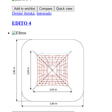
Add to wishlist
Compare
Quick view
Detské ihriská
,
Integrado
EDITO 4