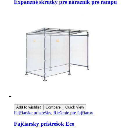
Expanzné skrutky pre nárazník pre rampu
Add to wishlist
Compare
Quick view
Fajčiarske prístrešky
,
Riešenie pre fajčiarov
Fajčiarsky prístrešok Eco