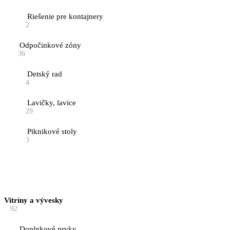
Riešenie pre kontajnery
2
Odpočinkové zóny
36
Detský rad
4
Lavičky, lavice
29
Piknikové stoly
3
Vitríny a vývesky
92
Doplnkové prvky