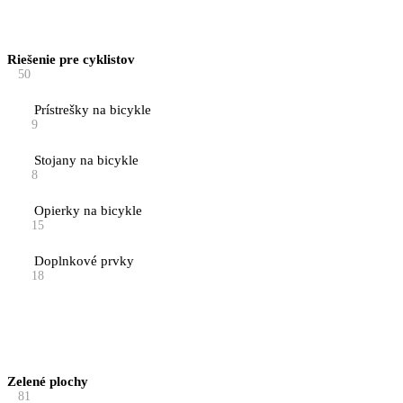
Riešenie pre cyklistov
50
Prístrešky na bicykle
9
Stojany na bicykle
8
Opierky na bicykle
15
Doplnkové prvky
18
Zelené plochy
81