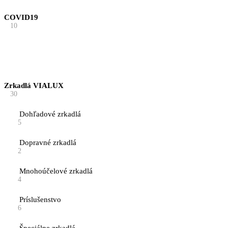
COVID19
10
Zrkadlá VIALUX
30
Dohľadové zrkadlá
5
Dopravné zrkadlá
2
Mnohoúčelové zrkadlá
4
Príslušenstvo
6