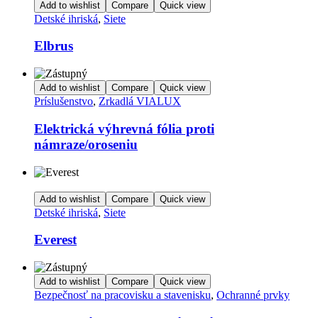
Add to wishlist
Compare
Quick view
Detské ihriská
,
Siete
Elbrus
Add to wishlist
Compare
Quick view
Príslušenstvo
,
Zrkadlá VIALUX
Elektrická výhrevná fólia proti
námraze/oroseniu
Add to wishlist
Compare
Quick view
Detské ihriská
,
Siete
Everest
Add to wishlist
Compare
Quick view
Bezpečnosť na pracovisku a stavenisku
,
Ochranné prvky