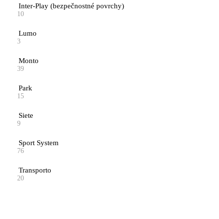
Inter-Play (bezpečnostné povrchy)
10
Lumo
3
Monto
39
Park
15
Siete
9
Sport System
76
Transporto
20