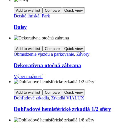
Add to wishlist
Compare
Quick view
Detské ihriská
,
Park
Daisy
Add to wishlist
Compare
Quick view
Obmedzenie vjazdu a parkovanie
,
Závory
Dekoratívna otočná zábrana
Tento
Výber možností
produkt
má
viacero
Add to wishlist
Compare
Quick view
variantov.
Dohľadové zrkadlá
,
Zrkadlá VIALUX
Možnosti
si
Dohľadové hemisférické zrkadlá 1/2 sféry
môžete
vybrať
na
stránke