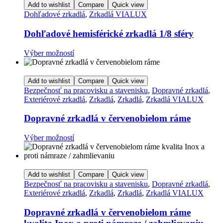
Add to wishlist
Compare
Quick view
produktu.
Dohľadové zrkadlá
,
Zrkadlá VIALUX
Dohľadové hemisférické zrkadlá 1/8 sféry
Tento
Výber možností
produkt
má
viacero
Add to wishlist
Compare
Quick view
variantov.
Bezpečnosť na pracovisku a stavenisku
,
Dopravné zrkadlá
,
Možnosti
Exteriérové zrkadlá
,
Zrkadlá
,
Zrkadlá
,
Zrkadlá VIALUX
si
môžete
Dopravné zrkadlá v červenobielom ráme
vybrať
na
Tento
Výber možností
stránke
produkt
produktu.
má
viacero
variantov.
Add to wishlist
Compare
Quick view
Možnosti
Bezpečnosť na pracovisku a stavenisku
,
Dopravné zrkadlá
,
si
Exteriérové zrkadlá
,
Zrkadlá
,
Zrkadlá
,
Zrkadlá VIALUX
môžete
vybrať
Dopravné zrkadlá v červenobielom ráme
na