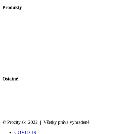
Produkty
Vybavenie ulíc
Autobusové zastávky
Riešenie pre cyklistov
Zelené plochy
Vitríny a vývesky
Riešenie pre fajčiarov
Obmedzenie vjazdu a parkovanie
Bezpečnosť na pracovisku a stavenisku
Vlajky a volebný vybavenie
Ostatné
Svet Procity
Katalóg
Kontakt
Ochrana osobných údajov
Cookies politika
© Procity.sk 2022 | Všetky práva vyhradené
COVID-19