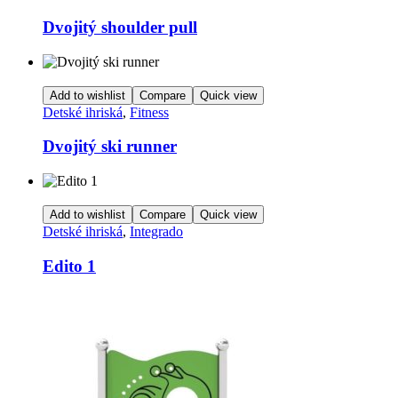
Dvojitý shoulder pull
Add to wishlist
Compare
Quick view
Detské ihriská
,
Fitness
Dvojitý ski runner
Add to wishlist
Compare
Quick view
Detské ihriská
,
Integrado
Edito 1