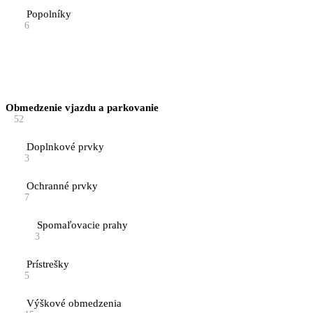
Popolníky
6
Obmedzenie vjazdu a parkovanie
52
Doplnkové prvky
3
Ochranné prvky
7
Spomaľovacie prahy
3
Prístrešky
5
Výškové obmedzenia