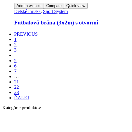
na
Add to wishlist
Compare
Quick view
stránke
Detské ihriská
,
Sport System
produktu.
Futbalová brána (3x2m) s otvormi
PREVIOUS
1
2
3
4
5
6
7
…
21
22
23
ĎALEJ
Kategórie produktov