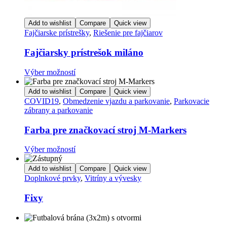
Add to wishlist
Compare
Quick view
Fajčiarske prístrešky
,
Riešenie pre fajčiarov
Fajčiarsky prístrešok miláno
Tento
Výber možností
produkt
má
Add to wishlist
Compare
Quick view
viacero
COVID19
,
Obmedzenie vjazdu a parkovanie
,
Parkovacie
variantov.
zábrany a parkovanie
Možnosti
si
Farba pre značkovací stroj M-Markers
môžete
vybrať
Tento
Výber možností
na
produkt
stránke
má
Add to wishlist
Compare
Quick view
produktu.
viacero
Doplnkové prvky
,
Vitríny a vývesky
variantov.
Možnosti
Fixy
si
môžete
vybrať