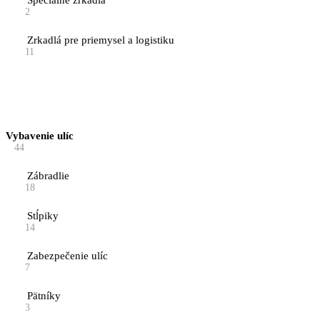
Špeciálne zrkadlá
2
Zrkadlá pre priemysel a logistiku
11
Vybavenie ulíc
44
Zábradlie
18
Stĺpiky
14
Zabezpečenie ulíc
7
Pätníky
3