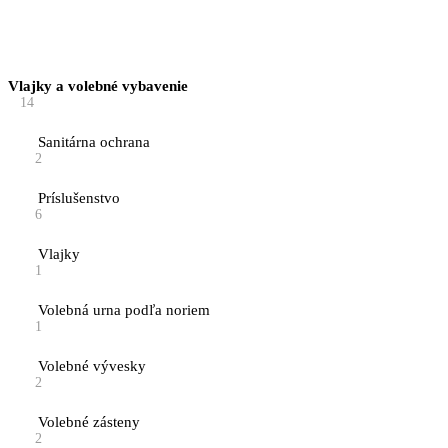
Vlajky a volebné vybavenie
14
Sanitárna ochrana
2
Príslušenstvo
6
Vlajky
1
Volebná urna podľa noriem
1
Volebné vývesky
2
Volebné zásteny
2