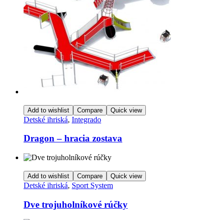
Add to wishlist
Compare
Quick view
Detské ihriská
,
Integrado
Dragon – hracia zostava
Add to wishlist
Compare
Quick view
Detské ihriská
,
Sport System
Dve trojuholníkové rúčky