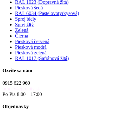
RAL 1023 (Dopravná žltá)
Piesková šedá
RAL 6034 (Pastelovotyrkysová)
Sprej biely
Sprej žltý
Zelená
Čierna
Piesková červená
Piesková modrá
Piesková zelená
RAL 1017 (Šafránová žltá)
Ozvite sa nám
0915 622 960
procity@procity.sk
Po-Pia 8:00 – 17:00
Objednávky
objednavky@procity.sk
Obchodné podmienky
Reklamačný poriadok
Reklamačný formulár