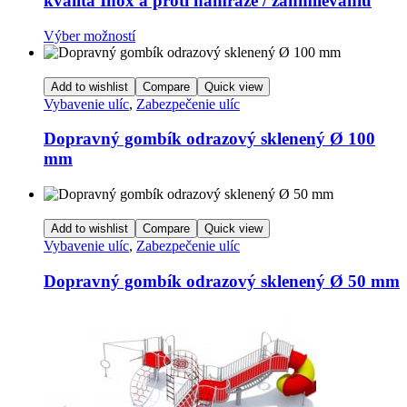
kvalita Inox a proti námraze / zahmlievaniu
stránke
produktu.
Tento
Výber možností
produkt
má
viacero
Add to wishlist
Compare
Quick view
variantov.
Vybavenie ulíc
,
Zabezpečenie ulíc
Možnosti
si
Dopravný gombík odrazový sklenený Ø 100
môžete
mm
vybrať
na
stránke
produktu.
Add to wishlist
Compare
Quick view
Vybavenie ulíc
,
Zabezpečenie ulíc
Dopravný gombík odrazový sklenený Ø 50 mm