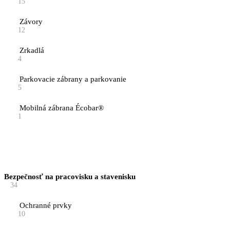
15
Závory
12
Zrkadlá
4
Parkovacie zábrany a parkovanie
5
Mobilná zábrana Écobar®
1
Bezpečnosť na pracovisku a stavenisku
34
Ochranné prvky
10