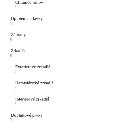
Chrániče rohov
2
Oplotenie a lávky
5
Zábrany
8
Zrkadlá
8
Exteriérové zrkadlá
2
Hemisférické zrkadlá
3
Interiérové zrkadlá
3
Doplnkové prvky
3