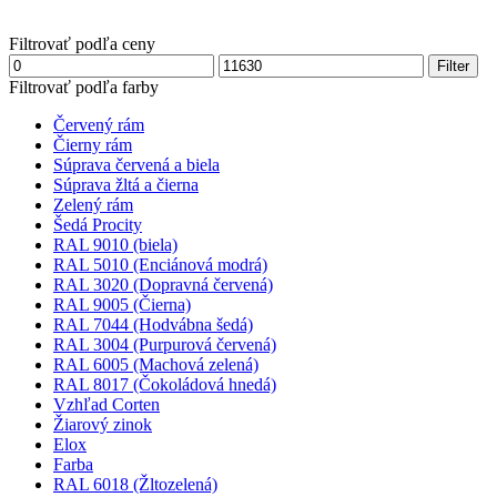
Filtrovať podľa ceny
Minimálna
Maximálna
Filter
cena
cena
Filtrovať podľa farby
Červený rám
Čierny rám
Súprava červená a biela
Súprava žltá a čierna
Zelený rám
Šedá Procity
RAL 9010 (biela)
RAL 5010 (Enciánová modrá)
RAL 3020 (Dopravná červená)
RAL 9005 (Čierna)
RAL 7044 (Hodvábna šedá)
RAL 3004 (Purpurová červená)
RAL 6005 (Machová zelená)
RAL 8017 (Čokoládová hnedá)
Vzhľad Corten
Žiarový zinok
Elox
Farba
RAL 6018 (Žltozelená)