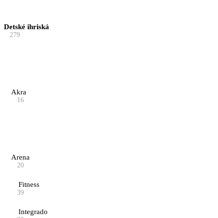
Detské ihriská
279
Akra
16
Arena
20
Fitness
39
Integrado