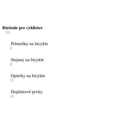
Riešenie pre cyklistov
50
Prístrešky na bicykle
9
Stojany na bicykle
8
Opierky na bicykle
15
Doplnkové prvky
18