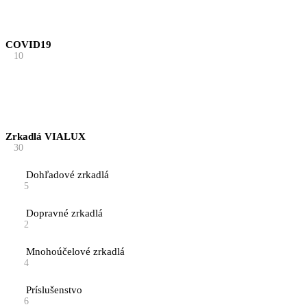
COVID19
10
Zrkadlá VIALUX
30
Dohľadové zrkadlá
5
Dopravné zrkadlá
2
Mnohoúčelové zrkadlá
4
Príslušenstvo
6