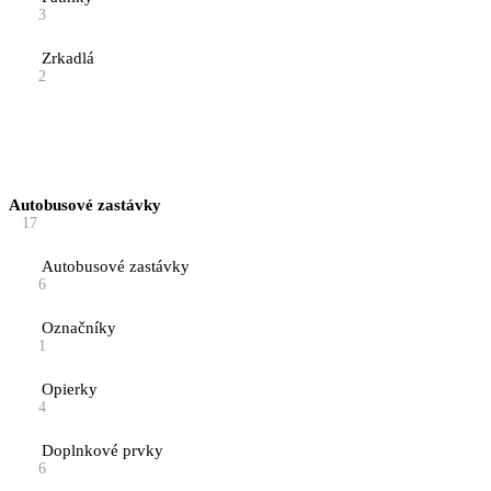
3
Zrkadlá
2
Autobusové zastávky
17
Autobusové zastávky
6
Označníky
1
Opierky
4
Doplnkové prvky
6