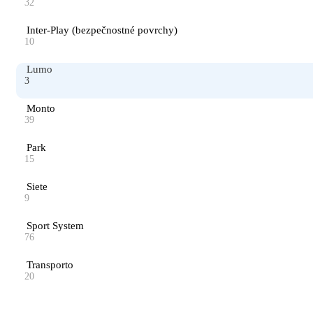
32
Inter-Play (bezpečnostné povrchy)
10
Lumo
3
Monto
39
Park
15
Siete
9
Sport System
76
Transporto
20