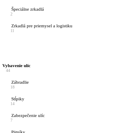
Špeciálne zrkadlá
2
Zrkadlá pre priemysel a logistiku
11
Vybavenie ulíc
44
Zábradlie
18
Stĺpiky
14
Zabezpečenie ulíc
7
Pätníky