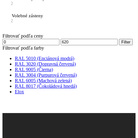
2
Volebné zásteny
2
Filtrovať podľa ceny
Minimálna
Maximálna
Filter
cena
cena
Filtrovať podľa farby
RAL 5010 (Enciánová modrá)
RAL 3020 (Dopravná červená)
RAL 9005 (Čierna)
RAL 3004 (Purpurová červená)
RAL 6005 (Machová zelená)
RAL 8017 (Čokoládová hnedá)
Elox