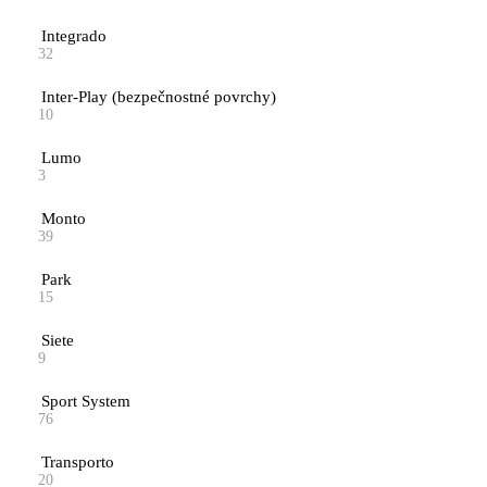
Integrado
32
Inter-Play (bezpečnostné povrchy)
10
Lumo
3
Monto
39
Park
15
Siete
9
Sport System
76
Transporto
20