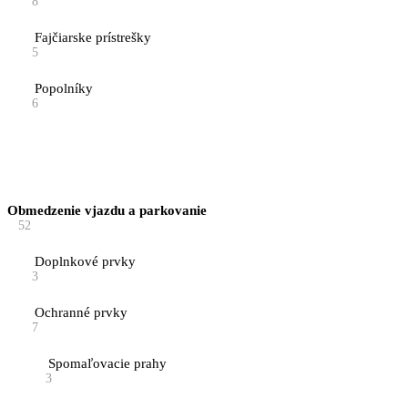
8
Fajčiarske prístrešky
5
Popolníky
6
Obmedzenie vjazdu a parkovanie
52
Doplnkové prvky
3
Ochranné prvky
7
Spomaľovacie prahy
3