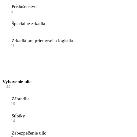
Príslušenstvo
6
Špeciálne zrkadlá
2
Zrkadlá pre priemysel a logistiku
11
Vybavenie ulíc
44
Zábradlie
18
Stĺpiky
14
Zabezpečenie ulíc