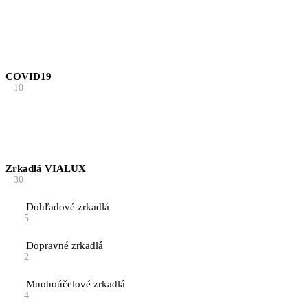
COVID19
10
Zrkadlá VIALUX
30
Dohľadové zrkadlá
5
Dopravné zrkadlá
2
Mnohoúčelové zrkadlá
4