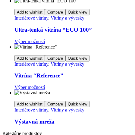
produkt
stránke
má
produktu.
viacero
Add to wishlist
Compare
Quick view
variantov.
Interiérové vitríny
,
Vitríny a vývesky
Možnosti
si
Ultra-tenká vitrína “ECO 100”
môžete
vybrať
Tento
Výber možností
na
produkt
stránke
má
produktu.
viacero
Add to wishlist
Compare
Quick view
variantov.
Interiérové vitríny
,
Vitríny a vývesky
Možnosti
si
Vitrína “Reference”
môžete
vybrať
Tento
Výber možností
na
produkt
stránke
má
produktu.
viacero
Add to wishlist
Compare
Quick view
variantov.
Interiérové vitríny
,
Vitríny a vývesky
Možnosti
si
Výstavná mreža
môžete
vybrať
Kategórie produktov