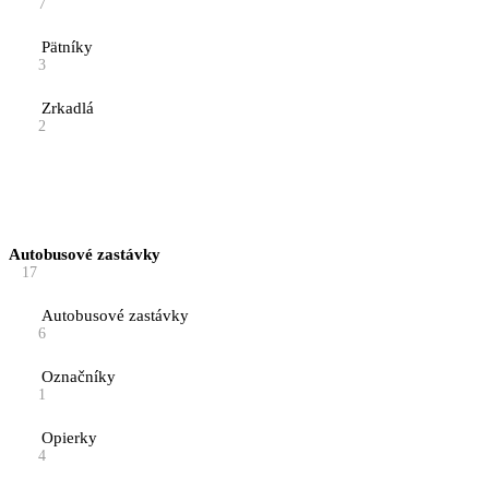
7
Pätníky
3
Zrkadlá
2
Autobusové zastávky
17
Autobusové zastávky
6
Označníky
1
Opierky
4