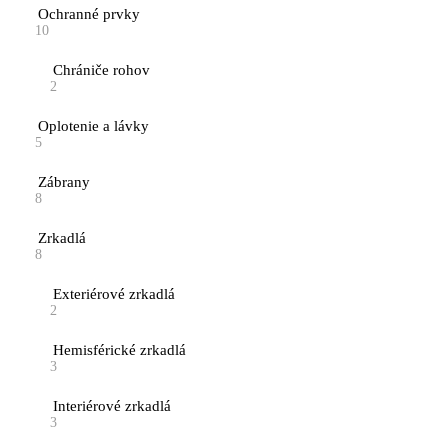
Ochranné prvky
10
Chrániče rohov
2
Oplotenie a lávky
5
Zábrany
8
Zrkadlá
8
Exteriérové zrkadlá
2
Hemisférické zrkadlá
3
Interiérové zrkadlá
3