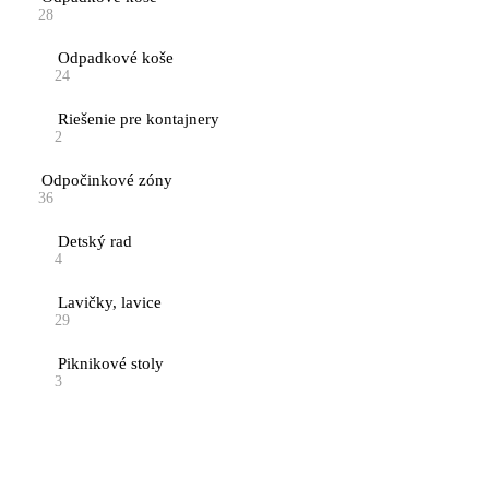
28
Odpadkové koše
24
Riešenie pre kontajnery
2
Odpočinkové zóny
36
Detský rad
4
Lavičky, lavice
29
Piknikové stoly
3