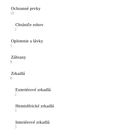
Ochranné prvky
10
Chrániče rohov
2
Oplotenie a lávky
5
Zábrany
8
Zrkadlá
8
Exteriérové zrkadlá
2
Hemisférické zrkadlá
3
Interiérové zrkadlá
3