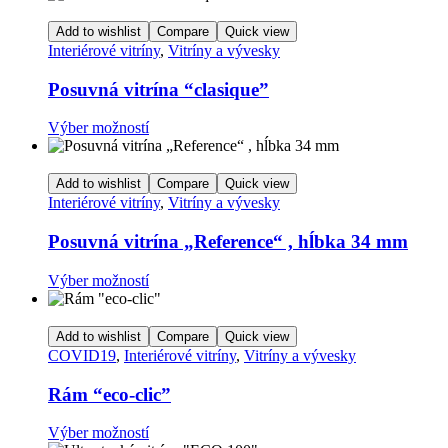
Add to wishlist
Compare
Quick view
Interiérové vitríny
,
Vitríny a vývesky
Posuvná vitrína “clasique”
Tento
Výber možností
produkt
má
viacero
Add to wishlist
Compare
Quick view
variantov.
Interiérové vitríny
,
Vitríny a vývesky
Možnosti
si
Posuvná vitrína „Reference“ , hĺbka 34 mm
môžete
vybrať
Tento
Výber možností
na
produkt
stránke
má
produktu.
viacero
Add to wishlist
Compare
Quick view
variantov.
COVID19
,
Interiérové vitríny
,
Vitríny a vývesky
Možnosti
si
Rám “eco-clic”
môžete
vybrať
Tento
Výber možností
na