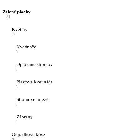
Zelené plochy
81
Kvetiny
17
Kvetináče
9
Oplotenie stromov
2
Plastové kvetináče
3
Stromové mreže
2
Zábrany
1
Odpadkové koše
28