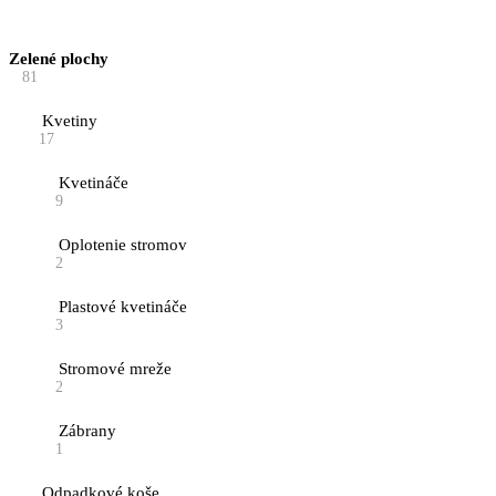
Zelené plochy
81
Kvetiny
17
Kvetináče
9
Oplotenie stromov
2
Plastové kvetináče
3
Stromové mreže
2
Zábrany
1
Odpadkové koše