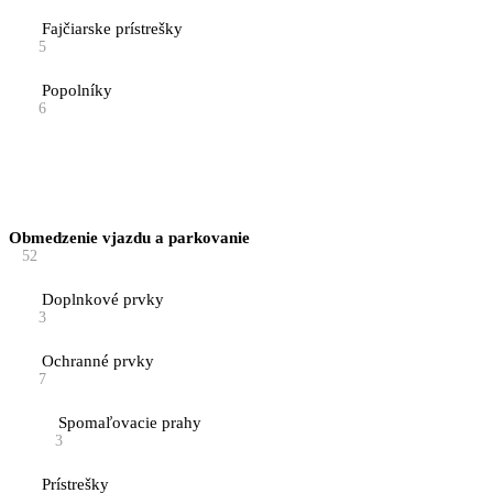
Fajčiarske prístrešky
5
Popolníky
6
Obmedzenie vjazdu a parkovanie
52
Doplnkové prvky
3
Ochranné prvky
7
Spomaľovacie prahy
3
Prístrešky