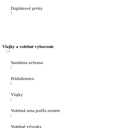
Doplnkové prvky
3
Vlajky a volebné vybavenie
14
Sanitárna ochrana
2
Príslušenstvo
6
Vlajky
1
Volebná urna podľa noriem
1
Volebné vývesky