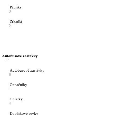
Pätníky
3
Zrkadlá
2
Autobusové zastávky
17
Autobusové zastávky
6
Označníky
1
Opierky
4
Doplnkové prvky