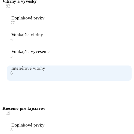
Vitríny a vývesky
92
Doplnkové prvky
77
Vonkajšie vitríny
6
Vonkajšie vyvesenie
3
Interiérové vitríny
6
Riešenie pre fajčiarov
19
Doplnkové prvky
8