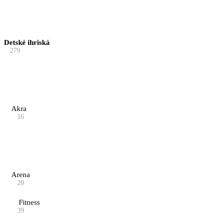
Detské ihriská
279
Akra
16
Arena
20
Fitness
39