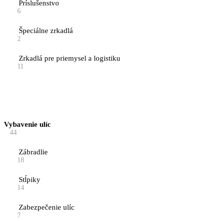
Príslušenstvo
6
Špeciálne zrkadlá
2
Zrkadlá pre priemysel a logistiku
11
Vybavenie ulíc
44
Zábradlie
18
Stĺpiky
14
Zabezpečenie ulíc
7