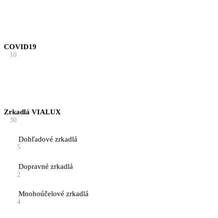
COVID19
10
Zrkadlá VIALUX
30
Dohľadové zrkadlá
5
Dopravné zrkadlá
2
Mnohoúčelové zrkadlá
4