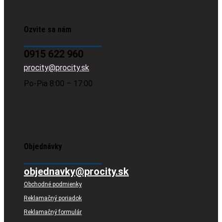
Ozvite sa nám
0915 622 960
procity@procity.sk
Po-Pia 8:00 – 17:00
Objednávky
objednavky@procity.sk
Obchodné podmienky
Reklamačný poriadok
Reklamačný formulár