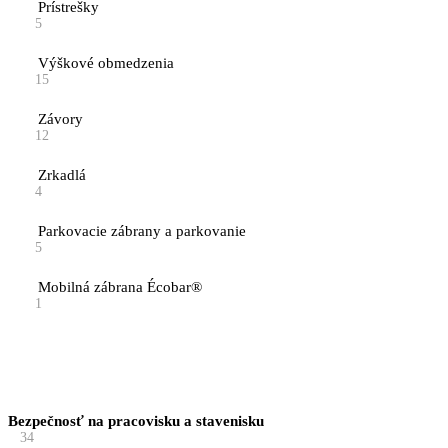
Prístrešky
5
Výškové obmedzenia
15
Závory
12
Zrkadlá
4
Parkovacie zábrany a parkovanie
5
Mobilná zábrana Écobar®
1
Bezpečnosť na pracovisku a stavenisku
34