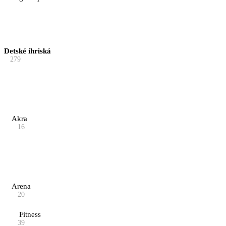
na
stránke
produktu.
Detské ihriská
279
Akra
16
Arena
20
Fitness
39