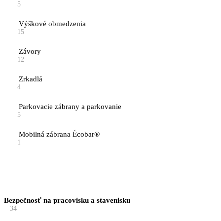
5
Výškové obmedzenia
15
Závory
12
Zrkadlá
4
Parkovacie zábrany a parkovanie
5
Mobilná zábrana Écobar®
1
Bezpečnosť na pracovisku a stavenisku
34