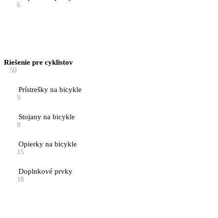
6
Riešenie pre cyklistov
50
Prístrešky na bicykle
9
Stojany na bicykle
8
Opierky na bicykle
15
Doplnkové prvky
18