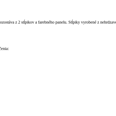
ozostáva z 2 stĺpikov a farebného panelu. Stĺpiky vyrobené z nehrdza
čenia: