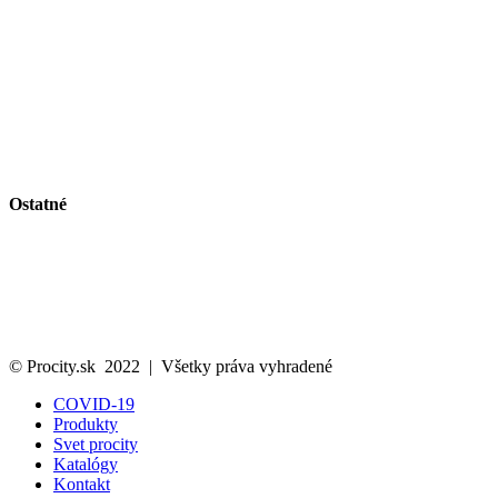
Vybavenie ulíc
Autobusové zastávky
Riešenie pre cyklistov
Zelené plochy
Vitríny a vývesky
Riešenie pre fajčiarov
Obmedzenie vjazdu a parkovanie
Bezpečnosť na pracovisku a stavenisku
Vlajky a volebný vybavenie
Ostatné
Svet Procity
Katalóg
Kontakt
Ochrana osobných údajov
Cookies politika
© Procity.sk 2022 | Všetky práva vyhradené
COVID-19
Produkty
Svet procity
Katalógy
Kontakt