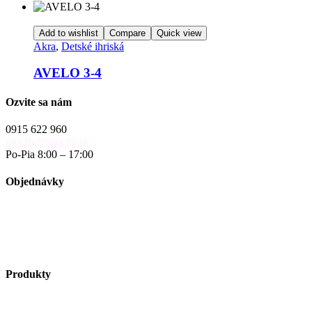
Add to wishlist
Compare
Quick view
Akra
,
Detské ihriská
AVELO 3-4
Ozvite sa nám
0915 622 960
procity@procity.sk
Po-Pia 8:00 – 17:00
Objednávky
objednavky@procity.sk
Obchodné podmienky
Reklamačný poriadok
Reklamačný formulár
Produkty