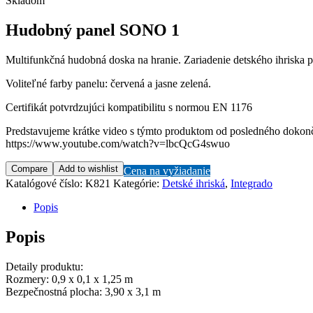
Skladom
Hudobný panel SONO 1
Multifunkčná hudobná doska na hranie. Zariadenie detského ihriska p
Voliteľné farby panelu: červená a jasne zelená.
Certifikát potvrdzujúci kompatibilitu s normou EN 1176
Predstavujeme krátke video s týmto produktom od posledného dokon
https://www.youtube.com/watch?v=lbcQcG4swuo
Compare
Add to wishlist
Cena na vyžiadanie
Katalógové číslo:
K821
Kategórie:
Detské ihriská
,
Integrado
Popis
Popis
Detaily produktu:
Rozmery: 0,9 x 0,1 x 1,25 m
Bezpečnostná plocha: 3,90 x 3,1 m