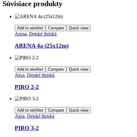
Súvisiace produkty
Add to wishlist
Compare
Quick view
Arena
,
Detské ihriská
ARENA 4a (25x12m)
Add to wishlist
Compare
Quick view
Akra
,
Detské ihriská
PIRO 2-2
Add to wishlist
Compare
Quick view
Akra
,
Detské ihriská
PIRO 3-2