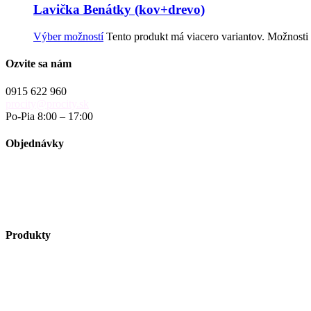
Lavička Benátky (kov+drevo)
Výber možností
Tento produkt má viacero variantov. Možnosti 
Ozvite sa nám
0915 622 960
procity@procity.sk
Po-Pia 8:00 – 17:00
Objednávky
objednavky@procity.sk
Obchodné podmienky
Reklamačný poriadok
Reklamačný formulár
Produkty
Vybavenie ulíc
Autobusové zastávky
Riešenie pre cyklistov