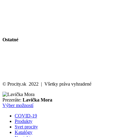
Zelené plochy
Vitríny a vývesky
Riešenie pre fajčiarov
Obmedzenie vjazdu a parkovanie
Bezpečnosť na pracovisku a stavenisku
Vlajky a volebný vybavenie
Ostatné
Svet Procity
Katalóg
Kontakt
Ochrana osobných údajov
Cookies politika
© Procity.sk 2022 | Všetky práva vyhradené
Prezeráte:
Lavička Mora
Výber možností
COVID-19
Produkty
Svet procity
Katalógy