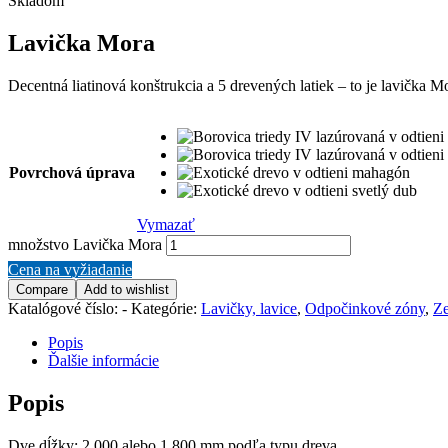
Skladom
Lavička Mora
Decentná liatinová konštrukcia a 5 drevených latiek – to je lavička 
Povrchová úprava
Vymazať
množstvo Lavička Mora
Cena na vyžiadanie
Compare
Add to wishlist
Katalógové číslo:
-
Kategórie:
Lavičky, lavice
,
Odpočinkové zóny
,
Ze
Popis
Ďalšie informácie
Popis
Dve dĺžky: 2 000 alebo 1 800 mm podľa typu dreva.