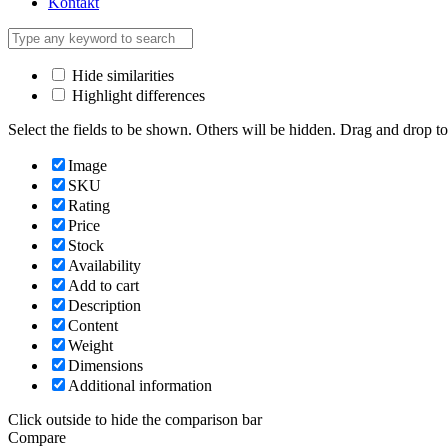
Kontakt
Hide similarities
Highlight differences
Select the fields to be shown. Others will be hidden. Drag and drop to
Image
SKU
Rating
Price
Stock
Availability
Add to cart
Description
Content
Weight
Dimensions
Additional information
Click outside to hide the comparison bar
Compare