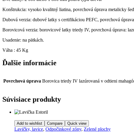
Konštrukcia: vysoko kvalitný liatina, povrchová úprava metalicky še
Dubová verzia: dubové latky s certifikáciou PEFC, povrchová úprava
Borovicová verzia: borovicové latky triedy IV, povrchová úprava: la
Usadenie: na pätkách.
Váha : 45 Kg
Ďalšie informácie
Povrchová úprava
Borovica triedy IV lazúrovaná v odtieni mahagón
Súvisiace produkty
Add to wishlist
Compare
Quick view
Lavičky, lavice
,
Odpočinkové zóny
,
Zelené plochy