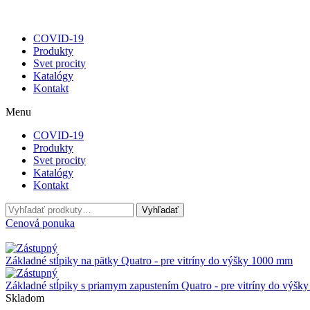
COVID-19
Produkty
Svet procity
Katalógy
Kontakt
Menu
COVID-19
Produkty
Svet procity
Katalógy
Kontakt
Hľadať:
Vyhľadať
Cenová ponuka
Základné stĺpiky na pätky Quatro - pre vitríny do výšky 1000 mm
Základné stĺpiky s priamym zapustením Quatro - pre vitríny do výš
Skladom