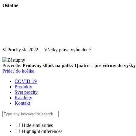
Ostatné
Svet Procity
Katalóg
Kontakt
Ochrana osobných údajov
Cookies politika
© Procity.sk 2022 | Všetky práva vyhradené
Prezeráte:
Prídavný stĺpik na pätky Quatro – pre vitríny do výš
Pridať do košíka
COVID-19
Produkty
Svet procity
Katalógy
Kontakt
Hide similarities
Highlight differences