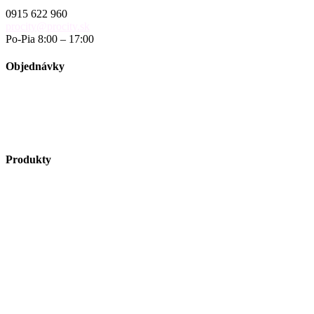
0915 622 960
procity@procity.sk
Po-Pia 8:00 – 17:00
Objednávky
objednavky@procity.sk
Obchodné podmienky
Reklamačný poriadok
Reklamačný formulár
Produkty
Vybavenie ulíc
Autobusové zastávky
Riešenie pre cyklistov
Zelené plochy
Vitríny a vývesky
Riešenie pre fajčiarov
Obmedzenie vjazdu a parkovanie
Bezpečnosť na pracovisku a stavenisku
Vlajky a volebný vybavenie