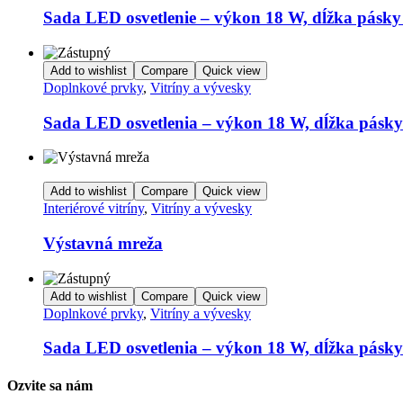
Sada LED osvetlenie – výkon 18 W, dĺžka pásk
Add to wishlist
Compare
Quick view
Doplnkové prvky
,
Vitríny a vývesky
Sada LED osvetlenia – výkon 18 W, dĺžka pásk
Add to wishlist
Compare
Quick view
Interiérové vitríny
,
Vitríny a vývesky
Výstavná mreža
Add to wishlist
Compare
Quick view
Doplnkové prvky
,
Vitríny a vývesky
Sada LED osvetlenia – výkon 18 W, dĺžka pásk
Ozvite sa nám