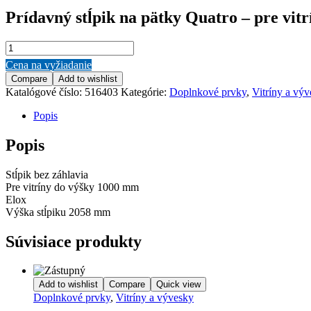
Prídavný stĺpik na pätky Quatro – pre vit
množstvo
Prídavný
Cena na vyžiadanie
stĺpik
Compare
Add to wishlist
na
Katalógové číslo:
516403
Kategórie:
Doplnkové prvky
,
Vitríny a vý
pätky
Quatro
Popis
-
pre
Popis
vitríny
do
výšky
Stĺpik bez záhlavia
1000
Pre vitríny do výšky 1000 mm
mm
Elox
Výška stĺpiku 2058 mm
Súvisiace produkty
Add to wishlist
Compare
Quick view
Doplnkové prvky
,
Vitríny a vývesky