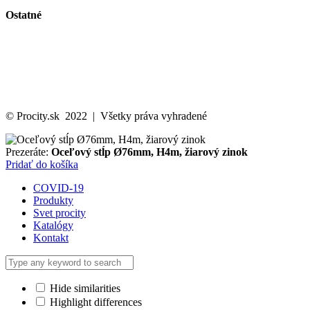
Ostatné
Svet Procity
Katalóg
Kontakt
Ochrana osobných údajov
Cookies politika
© Procity.sk 2022 | Všetky práva vyhradené
Prezeráte:
Oceľový stĺp Ø76mm, H4m, žiarový zinok
Pridať do košíka
COVID-19
Produkty
Svet procity
Katalógy
Kontakt
Hide similarities
Highlight differences