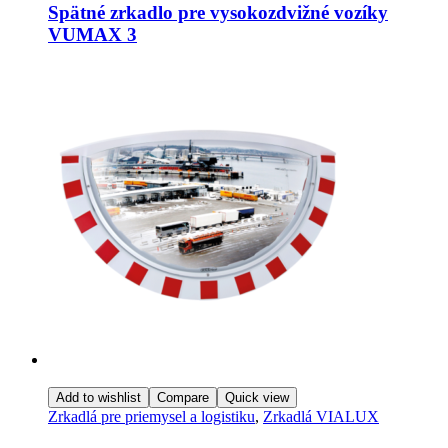
Spätné zrkadlo pre vysokozdvižné vozíky
VUMAX 3
Add to wishlist
Compare
Quick view
Zrkadlá pre priemysel a logistiku
,
Zrkadlá VIALUX