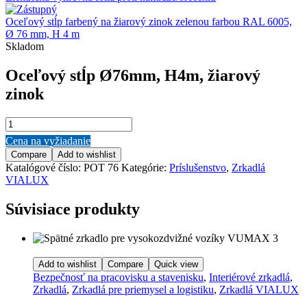
Oceľový stĺp farbený na žiarový zinok zelenou farbou RAL 6005,
Ø 76 mm, H 4 m
Skladom
Oceľový stĺp Ø76mm, H4m, žiarový
zinok
množstvo
Oceľový
Cena na vyžiadanie
stĺp
Compare
Add to wishlist
Ø76mm,
Katalógové číslo:
POT 76
Kategórie:
Príslušenstvo
,
Zrkadlá
H4m,
VIALUX
žiarový
zinok
Súvisiace produkty
Add to wishlist
Compare
Quick view
Bezpečnosť na pracovisku a stavenisku
,
Interiérové zrkadlá
,
Zrkadlá
,
Zrkadlá pre priemysel a logistiku
,
Zrkadlá VIALUX