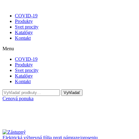
COVID-19
Produkty
Svet procity
Katalógy
Kontakt
Menu
COVID-19
Produkty
Svet procity
Katalógy
Kontakt
Hľadať:
Vyhľadať
Cenová ponuka
Elektrická výhrevná fólia proti námraze/oroseniu