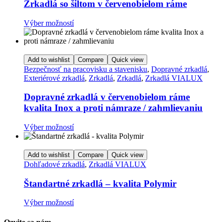
Zrkadlá so šiltom v červenobielom ráme
Tento
Výber možností
produkt
má
viacero
variantov.
Add to wishlist
Compare
Quick view
Možnosti
Bezpečnosť na pracovisku a stavenisku
,
Dopravné zrkadlá
,
si
Exteriérové zrkadlá
,
Zrkadlá
,
Zrkadlá
,
Zrkadlá VIALUX
môžete
vybrať
Dopravné zrkadlá v červenobielom ráme
na
kvalita Inox a proti námraze / zahmlievaniu
stránke
produktu.
Tento
Výber možností
produkt
má
viacero
Add to wishlist
Compare
Quick view
variantov.
Dohľadové zrkadlá
,
Zrkadlá VIALUX
Možnosti
si
Štandartné zrkadlá – kvalita Polymir
môžete
vybrať
Tento
Výber možností
na
produkt
stránke
má