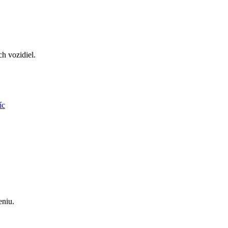
h vozidiel.
íc
eniu.