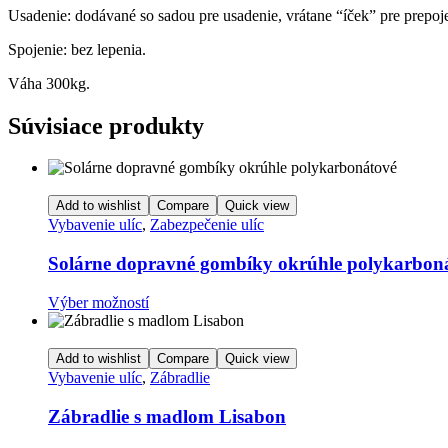
Usadenie: dodávané so sadou pre usadenie, vrátane “íček” pre prepoj
Spojenie: bez lepenia.
Váha 300kg.
Súvisiace produkty
Add to wishlist
Compare
Quick view
Vybavenie ulíc
,
Zabezpečenie ulíc
Solárne dopravné gombíky okrúhle polykarbon
Tento
Výber možností
produkt
má
viacero
Add to wishlist
Compare
Quick view
variantov.
Vybavenie ulíc
,
Zábradlie
Možnosti
si
Zábradlie s madlom Lisabon
môžete
vybrať