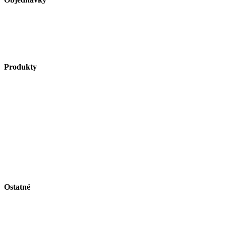
na
stránke
objednavky@procity.sk
produktu.
Obchodné podmienky
Reklamačný poriadok
Reklamačný formulár
Produkty
Vybavenie ulíc
Autobusové zastávky
Riešenie pre cyklistov
Zelené plochy
Vitríny a vývesky
Riešenie pre fajčiarov
Obmedzenie vjazdu a parkovanie
Bezpečnosť na pracovisku a stavenisku
Vlajky a volebný vybavenie
Ostatné
Svet Procity
Katalóg
Kontakt