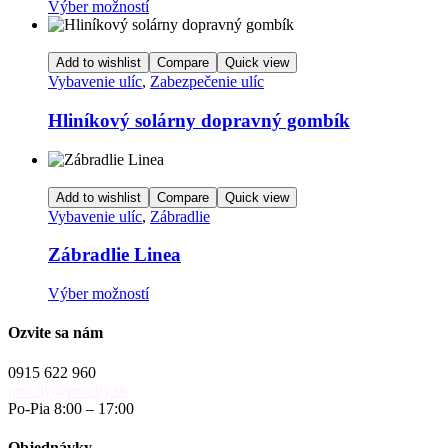
Tento
Výber možností
na
produkt
stránke
má
produktu.
viacero
Add to wishlist
Compare
Quick view
variantov.
Vybavenie ulíc
,
Zabezpečenie ulíc
Možnosti
si
Hliníkový solárny dopravný gombík
môžete
vybrať
na
stránke
Add to wishlist
Compare
Quick view
produktu.
Vybavenie ulíc
,
Zábradlie
Zábradlie Linea
Tento
Výber možností
produkt
má
Ozvite sa nám
viacero
variantov.
0915 622 960
Možnosti
procity@procity.sk
si
Po-Pia 8:00 – 17:00
môžete
vybrať
Objednávky