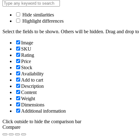
Hide similarities
Highlight differences
Select the fields to be shown. Others will be hidden. Drag and drop to
Image
SKU
Rating
Price
Stock
Availability
Add to cart
Description
Content
Weight
Dimensions
Additional information
Click outside to hide the comparison bar
Compare