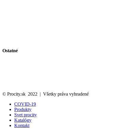
Autobusové zastávky
Riešenie pre cyklistov
Zelené plochy
Vitríny a vývesky
Riešenie pre fajčiarov
Obmedzenie vjazdu a parkovanie
Bezpečnosť na pracovisku a stavenisku
Vlajky a volebný vybavenie
Ostatné
Svet Procity
Katalóg
Kontakt
Ochrana osobných údajov
Cookies politika
© Procity.sk 2022 | Všetky práva vyhradené
COVID-19
Produkty
Svet procity
Katalógy
Kontakt