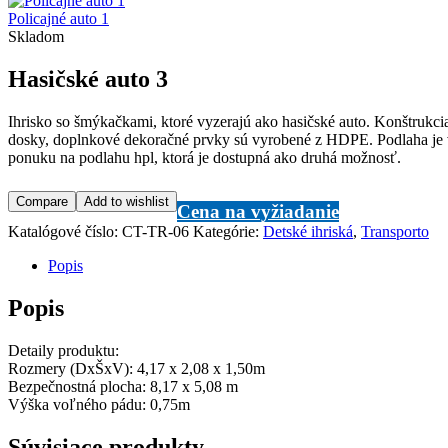
Policajné auto 1
Skladom
Hasičské auto 3
Ihrisko so šmýkačkami, ktoré vyzerajú ako hasičské auto. Konštrukc
dosky, doplnkové dekoračné prvky sú vyrobené z HDPE. Podlaha je vy
ponuku na podlahu hpl, ktorá je dostupná ako druhá možnosť.
Compare
Add to wishlist
Cena na vyžiadanie
Katalógové číslo:
CT-TR-06
Kategórie:
Detské ihriská
,
Transporto
Popis
Popis
Detaily produktu:
Rozmery (DxŠxV): 4,17 x 2,08 x 1,50m
Bezpečnostná plocha: 8,17 x 5,08 m
Výška voľného pádu: 0,75m
Súvisiace produkty