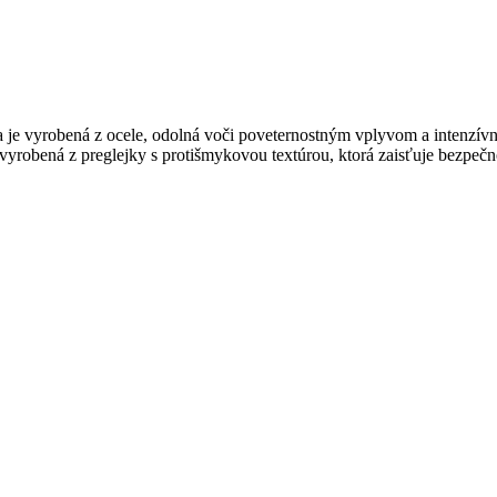
ia je vyrobená z ocele, odolná voči poveternostným vplyvom a intenzí
robená z preglejky s protišmykovou textúrou, ktorá zaisťuje bezpečn