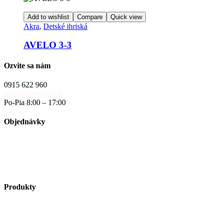
Add to wishlist
Compare
Quick view
Akra
,
Detské ihriská
AVELO 3-3
Ozvite sa nám
0915 622 960
procity@procity.sk
Po-Pia 8:00 – 17:00
Objednávky
objednavky@procity.sk
Obchodné podmienky
Reklamačný poriadok
Reklamačný formulár
Produkty
Vybavenie ulíc