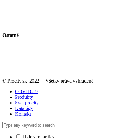
Vitríny a vývesky
Riešenie pre fajčiarov
Obmedzenie vjazdu a parkovanie
Bezpečnosť na pracovisku a stavenisku
Vlajky a volebný vybavenie
Ostatné
Svet Procity
Katalóg
Kontakt
Ochrana osobných údajov
Cookies politika
© Procity.sk 2022 | Všetky práva vyhradené
COVID-19
Produkty
Svet procity
Katalógy
Kontakt
Hide similarities