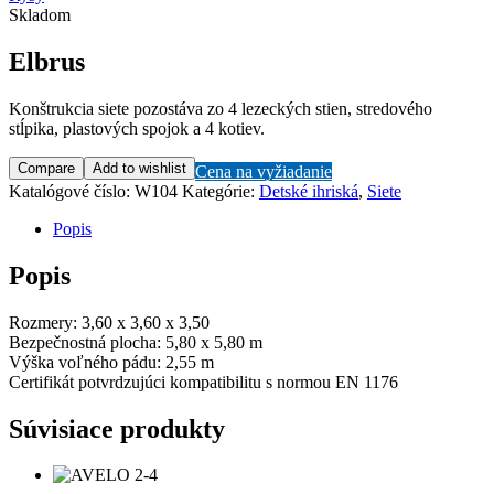
Skladom
Elbrus
Konštrukcia siete pozostáva zo 4 lezeckých stien, stredového
stĺpika, plastových spojok a 4 kotiev.
Compare
Add to wishlist
Cena na vyžiadanie
Katalógové číslo:
W104
Kategórie:
Detské ihriská
,
Siete
Popis
Popis
Rozmery: 3,60 x 3,60 x 3,50
Bezpečnostná plocha: 5,80 x 5,80 m
Výška voľného pádu: 2,55 m
Certifikát potvrdzujúci kompatibilitu s normou EN 1176
Súvisiace produkty