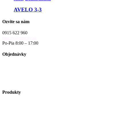
AVELO 3-3
Ozvite sa nám
0915 622 960
procity@procity.sk
Po-Pia 8:00 – 17:00
Objednávky
objednavky@procity.sk
Obchodné podmienky
Reklamačný poriadok
Reklamačný formulár
Produkty
Vybavenie ulíc
Autobusové zastávky
Riešenie pre cyklistov
Zelené plochy