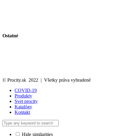
Vitríny a vývesky
Riešenie pre fajčiarov
Obmedzenie vjazdu a parkovanie
Bezpečnosť na pracovisku a stavenisku
Vlajky a volebný vybavenie
Ostatné
Svet Procity
Katalóg
Kontakt
Ochrana osobných údajov
Cookies politika
© Procity.sk 2022 | Všetky práva vyhradené
COVID-19
Produkty
Svet procity
Katalógy
Kontakt
Hide similarities