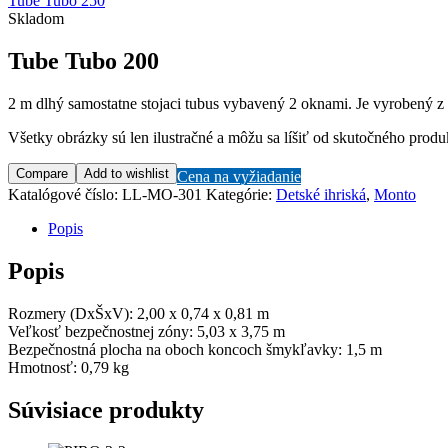
Tube Tubo 250
Skladom
Tube Tubo 200
2 m dlhý samostatne stojaci tubus vybavený 2 oknami. Je vyrobený z
Všetky obrázky sú len ilustračné a môžu sa líšiť od skutočného produ
Compare
Add to wishlist
Cena na vyžiadanie
Katalógové číslo:
LL-MO-301
Kategórie:
Detské ihriská
,
Monto
Popis
Popis
Rozmery (DxŠxV): 2,00 x 0,74 x 0,81 m
Veľkosť bezpečnostnej zóny: 5,03 x 3,75 m
Bezpečnostná plocha na oboch koncoch šmykľavky: 1,5 m
Hmotnosť: 0,79 kg
Súvisiace produkty