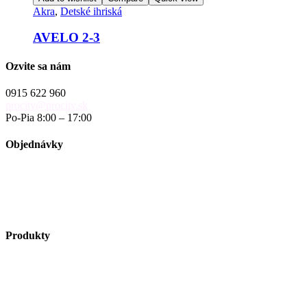
Akra
,
Detské ihriská
AVELO 2-3
Ozvite sa nám
0915 622 960
procity@procity.sk
Po-Pia 8:00 – 17:00
Objednávky
objednavky@procity.sk
Obchodné podmienky
Reklamačný poriadok
Reklamačný formulár
Produkty
Vybavenie ulíc
Autobusové zastávky
Riešenie pre cyklistov
Zelené plochy