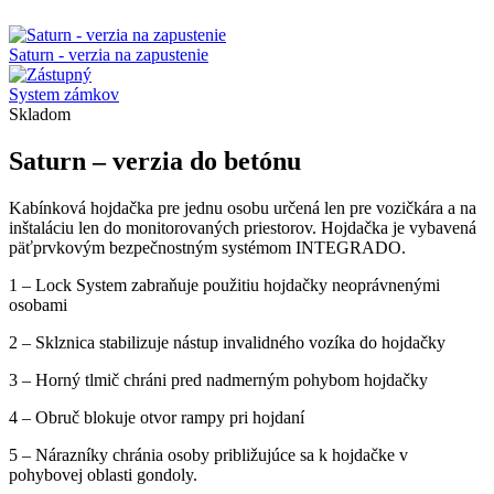
Saturn - verzia na zapustenie
System zámkov
Skladom
Saturn – verzia do betónu
Kabínková hojdačka pre jednu osobu určená len pre vozičkára a na
inštaláciu len do monitorovaných priestorov. Hojdačka je vybavená
päťprvkovým bezpečnostným systémom INTEGRADO.
1 – Lock System zabraňuje použitiu hojdačky neoprávnenými
osobami
2 – Sklznica stabilizuje nástup invalidného vozíka do hojdačky
3 – Horný tlmič chráni pred nadmerným pohybom hojdačky
4 – Obruč blokuje otvor rampy pri hojdaní
5 – Nárazníky chránia osoby približujúce sa k hojdačke v
pohybovej oblasti gondoly.