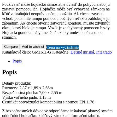
Používateľ môže hojdačku samostatne uviesť do pohybu alebo ju
zastaviť pomocou lán. Hojdačka môže byť vybavená zámkom na
kľúč zabraňujúci neoprávnenému použitiu. Ak chcete zavrieť
vchod, potiahnite rampu pomocou bočných reťazí a zablokujte ju
zábradlím. Ak chcete otvoriť zatvorenú gondolu, musíte zdvihnúť
okraj, ktorý blokuje rampu. Vozík je znehybnený pomocou brzdy.
Hojdacia gondola má gumené nárazníky umiestnené na oboch
stranách.
Compare
Add to wishlist
Cena na vyžiadanie
Katalógové číslo:
GM1611-G
Kategórie:
Detské ihriská
,
Integrado
Popis
Popis
Detaily produktu:
Rozmery: 2,87 x 1,89 x 2,66m
Bezpečnostná plocha: 7,00 x 2,55 m
Výška voľného pádu: 1,13 m
Certifikát potvrdzujúci kompatibilitu s normou EN 1176
Z bezpečnostných dôvodov odporúčame inštalovať plotový systém
oddeľujúci hojdačku, kľúčový zámok a informačnú tabuľu.