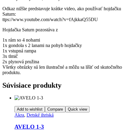
Odkaz nižšie predstavuje krátke video, ako používať hojdačku
Saturn:
ttps://www.youtube.com/watch?v=fAjkkaQ55DU
Hojdačka Saturn pozostáva z
1x rám so 4 nohami
1x gondola s 2 lanami na pohyb hojdačky
1x vstupná rampa
3x tlmič
2x plynová pružina
Všetky obrázky sú len ilustračné a môžu sa líšiť od skutočného
produktu.
Súvisiace produkty
Add to wishlist
Compare
Quick view
Akra
,
Detské ihriská
AVELO 1-3