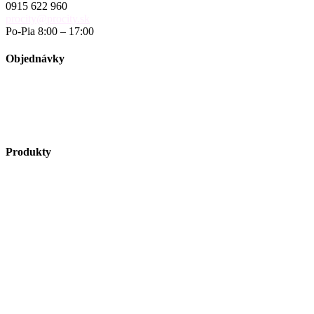
0915 622 960
procity@procity.sk
Po-Pia 8:00 – 17:00
Objednávky
objednavky@procity.sk
Obchodné podmienky
Reklamačný poriadok
Reklamačný formulár
Produkty
Vybavenie ulíc
Autobusové zastávky
Riešenie pre cyklistov
Zelené plochy
Vitríny a vývesky
Riešenie pre fajčiarov
Obmedzenie vjazdu a parkovanie
Bezpečnosť na pracovisku a stavenisku
Vlajky a volebný vybavenie