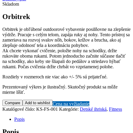
Skladom
Orbitrek
Orbitrek je obľúbené outdoorové vybavenie posilňovne na zlepšenie
výdrže. Pracuje s celým telom, zapája ruky aj nohy. Tento prístroj sa
zameriava na rozvoj svalov nôh, bokov, krížov a brucha, ako aj
zlepšuje odolnosť tela a koordináciu pohybov.
Ak chcete vykonať cvičenie, položte nohy na schodíky, držte
rukoväte oboma rukami. Potom jednoducho začnite súčasne tlačiť
na schodíky, ako keby ste šliapali do pedálov a striedavo hýbať
rukami. Počas cvičenia držte chrbát vo vzpriamenej polohe.
Rozdiely v rozmeroch nie viac ako +/- 5% sú prijateľné.
Prezentovaný výkres je ilustračný. Skutočný produkt sa môže
mierne líšiť.
Compare
Add to wishlist
Cena na vyžiadanie
Katalógové číslo:
KS-FS-001
Kategórie:
Detské ihriská
,
Fitness
Popis
Popis