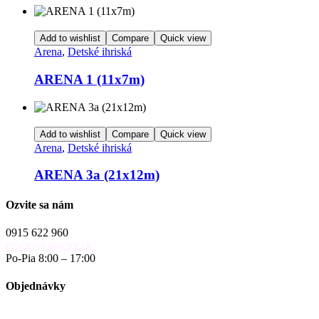
Add to wishlist
Compare
Quick view
Arena
,
Detské ihriská
ARENA 1 (11x7m)
Add to wishlist
Compare
Quick view
Arena
,
Detské ihriská
ARENA 3a (21x12m)
Ozvite sa nám
0915 622 960
procity@procity.sk
Po-Pia 8:00 – 17:00
Objednávky
objednavky@procity.sk