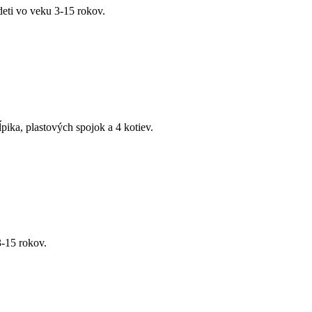
deti vo veku 3-15 rokov.
ĺpika, plastových spojok a 4 kotiev.
3-15 rokov.