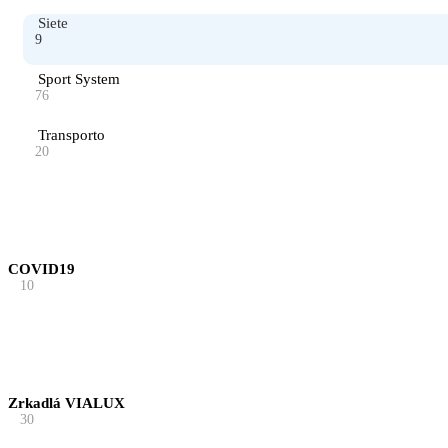
Siete
9
Sport System
76
Transporto
20
COVID19
10
Zrkadlá VIALUX
30