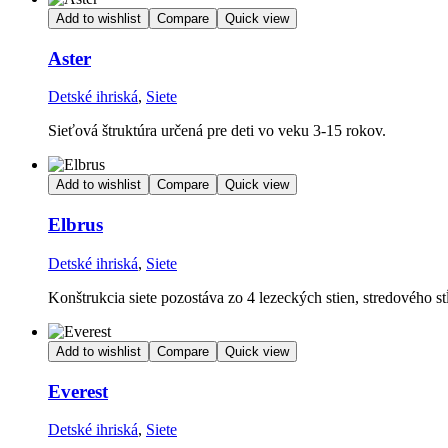
Add to wishlist
Compare
Quick view
Aster
Detské ihriská
,
Siete
Sieťová štruktúra určená pre deti vo veku 3-15 rokov.
Add to wishlist
Compare
Quick view
Elbrus
Detské ihriská
,
Siete
Konštrukcia siete pozostáva zo 4 lezeckých stien, stredového st
Add to wishlist
Compare
Quick view
Everest
Detské ihriská
,
Siete