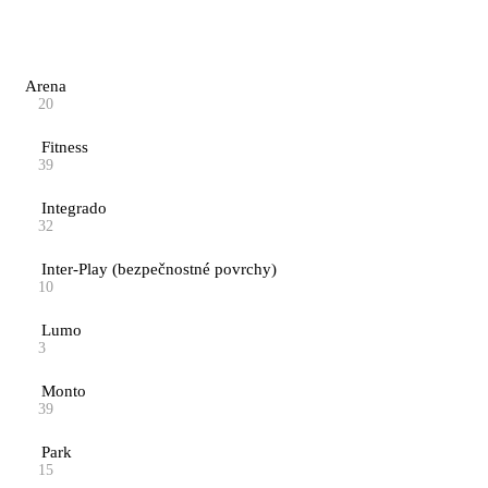
Arena
20
Fitness
39
Integrado
32
Inter-Play (bezpečnostné povrchy)
10
Lumo
3
Monto
39
Park
15