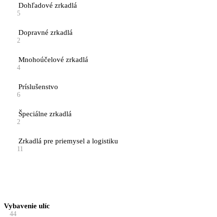
Dohľadové zrkadlá
5
Dopravné zrkadlá
2
Mnohoúčelové zrkadlá
4
Príslušenstvo
6
Špeciálne zrkadlá
2
Zrkadlá pre priemysel a logistiku
11
Vybavenie ulíc
44