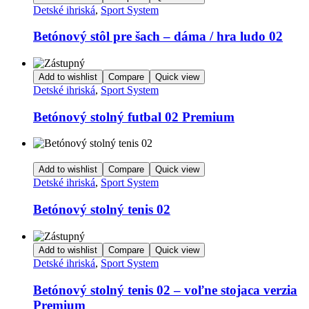
Detské ihriská
,
Sport System
Betónový stôl pre šach – dáma / hra ludo 02
Add to wishlist
Compare
Quick view
Detské ihriská
,
Sport System
Betónový stolný futbal 02 Premium
Add to wishlist
Compare
Quick view
Detské ihriská
,
Sport System
Betónový stolný tenis 02
Add to wishlist
Compare
Quick view
Detské ihriská
,
Sport System
Betónový stolný tenis 02 – voľne stojaca verzia
Premium