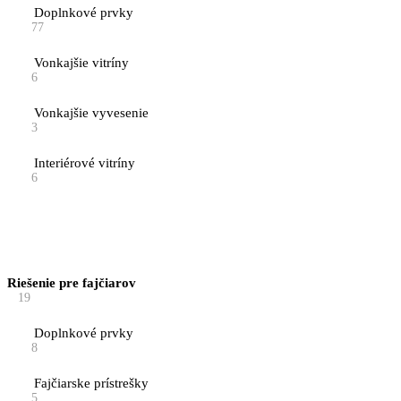
Doplnkové prvky
77
Vonkajšie vitríny
6
Vonkajšie vyvesenie
3
Interiérové vitríny
6
Riešenie pre fajčiarov
19
Doplnkové prvky
8
Fajčiarske prístrešky
5