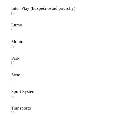
Inter-Play (bezpečnostné povrchy)
10
Lumo
3
Monto
39
Park
15
Siete
9
Sport System
76
Transporto
20