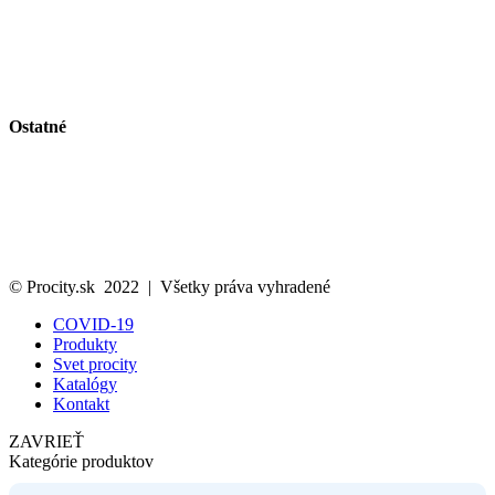
Vitríny a vývesky
Riešenie pre fajčiarov
Obmedzenie vjazdu a parkovanie
Bezpečnosť na pracovisku a stavenisku
Vlajky a volebný vybavenie
Ostatné
Svet Procity
Katalóg
Kontakt
Ochrana osobných údajov
Cookies politika
© Procity.sk 2022 | Všetky práva vyhradené
COVID-19
Produkty
Svet procity
Katalógy
Kontakt
ZAVRIEŤ
Kategórie produktov