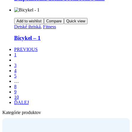
Add to wishlist
Compare
Quick view
Detské ihriská
,
Fitness
Bicykel – 1
PREVIOUS
1
2
3
4
5
…
8
9
10
ĎALEJ
Kategórie produktov