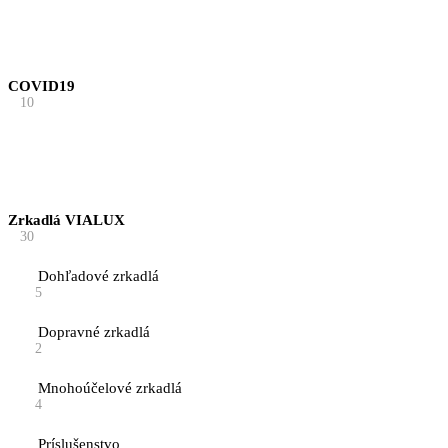
COVID19
10
Zrkadlá VIALUX
30
Dohľadové zrkadlá
5
Dopravné zrkadlá
2
Mnohoúčelové zrkadlá
4
Príslušenstvo