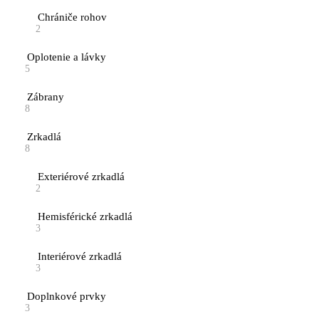
Chrániče rohov
2
Oplotenie a lávky
5
Zábrany
8
Zrkadlá
8
Exteriérové zrkadlá
2
Hemisférické zrkadlá
3
Interiérové zrkadlá
3
Doplnkové prvky
3