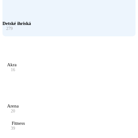
Detské ihriská
279
Akra
16
Arena
20
Fitness
39