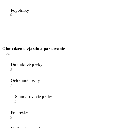
Popolníky
6
Obmedzenie vjazdu a parkovanie
52
Doplnkové prvky
3
Ochranné prvky
7
Spomaľovacie prahy
3
Prístrešky
5