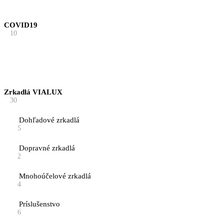
COVID19
10
Zrkadlá VIALUX
30
Dohľadové zrkadlá
5
Dopravné zrkadlá
2
Mnohoúčelové zrkadlá
4
Príslušenstvo
6