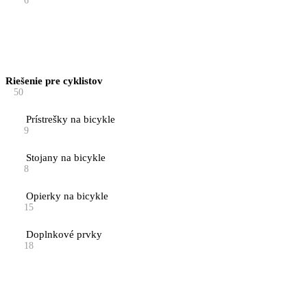
6
Riešenie pre cyklistov
50
Prístrešky na bicykle
9
Stojany na bicykle
8
Opierky na bicykle
15
Doplnkové prvky
18