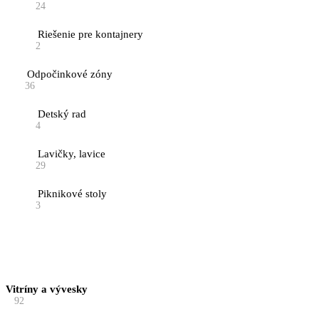
24
Riešenie pre kontajnery
2
Odpočinkové zóny
36
Detský rad
4
Lavičky, lavice
29
Piknikové stoly
3
Vitríny a vývesky
92