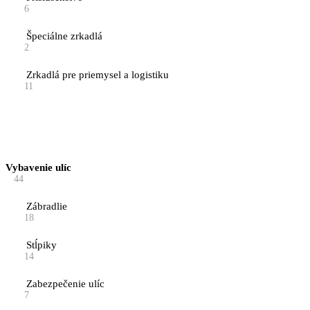
6
Špeciálne zrkadlá
2
Zrkadlá pre priemysel a logistiku
11
Vybavenie ulíc
44
Zábradlie
18
Stĺpiky
14
Zabezpečenie ulíc
7