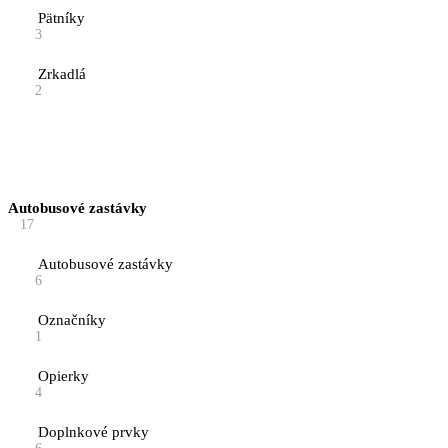
Pätníky
3
Zrkadlá
2
Autobusové zastávky
17
Autobusové zastávky
6
Označníky
1
Opierky
4
Doplnkové prvky