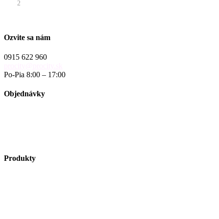
2
Ozvite sa nám
0915 622 960
procity@procity.sk
Po-Pia 8:00 – 17:00
Objednávky
objednavky@procity.sk
Obchodné podmienky
Reklamačný poriadok
Reklamačný formulár
Produkty
Vybavenie ulíc
Autobusové zastávky
Riešenie pre cyklistov
Zelené plochy