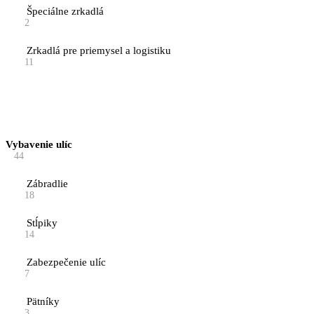
Špeciálne zrkadlá
2
Zrkadlá pre priemysel a logistiku
11
Vybavenie ulíc
44
Zábradlie
18
Stĺpiky
14
Zabezpečenie ulíc
7
Pätníky
3