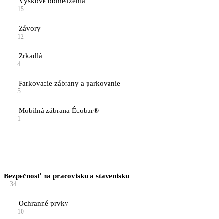
Výškové obmedzenia
15
Závory
12
Zrkadlá
4
Parkovacie zábrany a parkovanie
5
Mobilná zábrana Écobar®
1
Bezpečnosť na pracovisku a stavenisku
34
Ochranné prvky
10