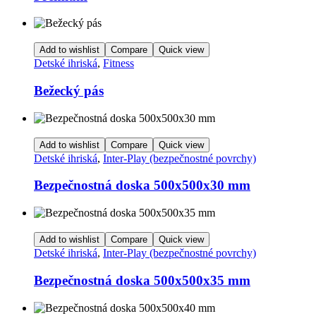
Add to wishlist
Compare
Quick view
Detské ihriská
,
Fitness
Bežecký pás
Add to wishlist
Compare
Quick view
Detské ihriská
,
Inter-Play (bezpečnostné povrchy)
Bezpečnostná doska 500x500x30 mm
Add to wishlist
Compare
Quick view
Detské ihriská
,
Inter-Play (bezpečnostné povrchy)
Bezpečnostná doska 500x500x35 mm